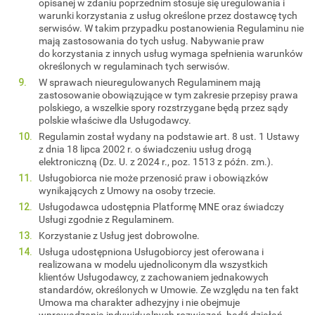
opisanej w zdaniu poprzednim stosuje się uregulowania i
warunki korzystania z usług określone przez dostawcę tych
serwisów. W takim przypadku postanowienia Regulaminu nie
mają zastosowania do tych usług. Nabywanie praw
do korzystania z innych usług wymaga spełnienia warunków
określonych w regulaminach tych serwisów.
W sprawach nieuregulowanych Regulaminem mają
zastosowanie obowiązujące w tym zakresie przepisy prawa
polskiego, a wszelkie spory rozstrzygane będą przez sądy
polskie właściwe dla Usługodawcy.
Regulamin został wydany na podstawie art. 8 ust. 1 Ustawy
z dnia 18 lipca 2002 r. o świadczeniu usług drogą
elektroniczną (Dz. U. z 2024 r., poz. 1513 z późn. zm.).
Usługobiorca nie może przenosić praw i obowiązków
wynikających z Umowy na osoby trzecie.
Usługodawca udostępnia Platformę MNE oraz świadczy
Usługi zgodnie z Regulaminem.
Korzystanie z Usług jest dobrowolne.
Usługa udostępniona Usługobiorcy jest oferowana i
realizowana w modelu ujednoliconym dla wszystkich
klientów Usługodawcy, z zachowaniem jednakowych
standardów, określonych w Umowie. Ze względu na ten fakt
Umowa ma charakter adhezyjny i nie obejmuje
wprowadzania indywidualnych rozwiązań, bądź działań