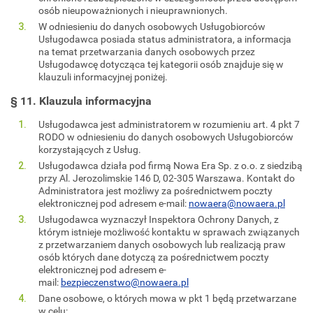
osób nieupoważnionych i nieuprawnionych.
W odniesieniu do danych osobowych Usługobiorców
Usługodawca posiada status administratora, a informacja
na temat przetwarzania danych osobowych przez
Usługodawcę dotycząca tej kategorii osób znajduje się w
klauzuli informacyjnej poniżej.
§ 11. Klauzula informacyjna
Usługodawca jest administratorem w rozumieniu art. 4 pkt 7
RODO w odniesieniu do danych osobowych Usługobiorców
korzystających z Usług.
Usługodawca działa pod firmą Nowa Era Sp. z o.o. z siedzibą
przy Al. Jerozolimskie 146 D, 02-305 Warszawa. Kontakt do
Administratora jest możliwy za pośrednictwem poczty
elektronicznej pod adresem e-mail:
nowaera@nowaera.pl
Usługodawca wyznaczył Inspektora Ochrony Danych, z
którym istnieje możliwość kontaktu w sprawach związanych
z przetwarzaniem danych osobowych lub realizacją praw
osób których dane dotyczą za pośrednictwem poczty
elektronicznej pod adresem e-
mail:
bezpieczenstwo@nowaera.pl
Dane osobowe, o których mowa w pkt 1 będą przetwarzane
w celu: