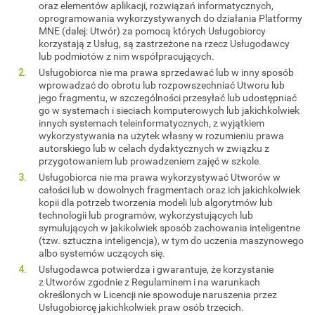
oraz elementów aplikacji, rozwiązań informatycznych,
oprogramowania wykorzystywanych do działania Platformy
MNE (dalej: Utwór) za pomocą których Usługobiorcy
korzystają z Usług, są zastrzeżone na rzecz Usługodawcy
lub podmiotów z nim współpracujących.
Usługobiorca nie ma prawa sprzedawać lub w inny sposób
wprowadzać do obrotu lub rozpowszechniać Utworu lub
jego fragmentu, w szczególności przesyłać lub udostępniać
go w systemach i sieciach komputerowych lub jakichkolwiek
innych systemach teleinformatycznych, z wyjątkiem
wykorzystywania na użytek własny w rozumieniu prawa
autorskiego lub w celach dydaktycznych w związku z
przygotowaniem lub prowadzeniem zajęć w szkole.
Usługobiorca nie ma prawa wykorzystywać Utworów w
całości lub w dowolnych fragmentach oraz ich jakichkolwiek
kopii dla potrzeb tworzenia modeli lub algorytmów lub
technologii lub programów, wykorzystujących lub
symulujących w jakikolwiek sposób zachowania inteligentne
(tzw. sztuczna inteligencja), w tym do uczenia maszynowego
albo systemów uczących się.
Usługodawca potwierdza i gwarantuje, że korzystanie
z Utworów zgodnie z Regulaminem i na warunkach
określonych w Licencji nie spowoduje naruszenia przez
Usługobiorcę jakichkolwiek praw osób trzecich.