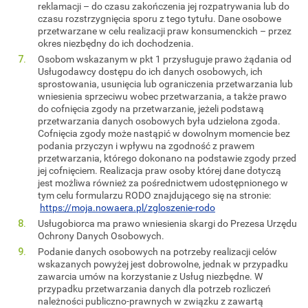
reklamacji – do czasu zakończenia jej rozpatrywania lub do
czasu rozstrzygnięcia sporu z tego tytułu. Dane osobowe
przetwarzane w celu realizacji praw konsumenckich – przez
okres niezbędny do ich dochodzenia.
Osobom wskazanym w pkt 1 przysługuje prawo żądania od
Usługodawcy dostępu do ich danych osobowych, ich
sprostowania, usunięcia lub ograniczenia przetwarzania lub
wniesienia sprzeciwu wobec przetwarzania, a także prawo
do cofnięcia zgody na przetwarzanie, jeżeli podstawą
przetwarzania danych osobowych była udzielona zgoda.
Cofnięcia zgody może nastąpić w dowolnym momencie bez
podania przyczyn i wpływu na zgodność z prawem
przetwarzania, którego dokonano na podstawie zgody przed
jej cofnięciem. Realizacja praw osoby której dane dotyczą
jest możliwa również za pośrednictwem udostępnionego w
tym celu formularzu RODO znajdującego się na stronie:
https://moja.nowaera.pl/zgloszenie-rodo
Usługobiorca ma prawo wniesienia skargi do Prezesa Urzędu
Ochrony Danych Osobowych.
Podanie danych osobowych na potrzeby realizacji celów
wskazanych powyżej jest dobrowolne, jednak w przypadku
zawarcia umów na korzystanie z Usług niezbędne. W
przypadku przetwarzania danych dla potrzeb rozliczeń
należności publiczno-prawnych w związku z zawartą