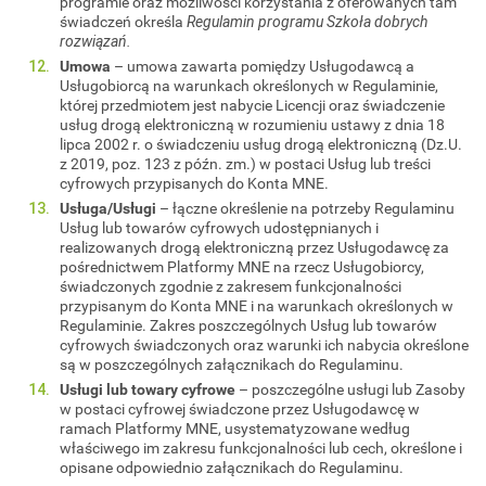
programie oraz możliwości korzystania z oferowanych tam
świadczeń określa
Regulamin programu Szkoła dobrych
rozwiązań.
Umowa
– umowa zawarta pomiędzy Usługodawcą a
Usługobiorcą na warunkach określonych w Regulaminie,
której przedmiotem jest nabycie Licencji oraz świadczenie
usług drogą elektroniczną w rozumieniu ustawy z dnia 18
lipca 2002 r. o świadczeniu usług drogą elektroniczną (Dz.U.
z 2019, poz. 123 z późn. zm.) w postaci Usług lub treści
cyfrowych przypisanych do Konta MNE.
Usługa/Usługi
– łączne określenie na potrzeby Regulaminu
Usług lub towarów cyfrowych udostępnianych i
realizowanych drogą elektroniczną przez Usługodawcę za
pośrednictwem Platformy MNE na rzecz Usługobiorcy,
świadczonych zgodnie z zakresem funkcjonalności
przypisanym do Konta MNE i na warunkach określonych w
Regulaminie. Zakres poszczególnych Usług lub towarów
cyfrowych świadczonych oraz warunki ich nabycia określone
są w poszczególnych załącznikach do Regulaminu.
Usługi lub towary cyfrowe
– poszczególne usługi lub Zasoby
w postaci cyfrowej świadczone przez Usługodawcę w
ramach Platformy MNE, usystematyzowane według
właściwego im zakresu funkcjonalności lub cech, określone i
opisane odpowiednio załącznikach do Regulaminu.