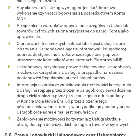
niniejszego rozdziału.
Aby skorzystać z Usług wymagane jest każdorazowe
wykonanie czynności logowania za pośrednictwem Konta
MNE.
Po spełnieniu warunków nabycia poszczególnych Usług lub
towarów cyfrowych są one przypisane do usługi Konta jako
uprawnienie.
O przerwach technicznych całości lub części Usług i czasie
ich trwania Usługodawca będzie informował Usługobiorcę
poprzez dostępne mu środki, w szczególności poprzez
umieszczanie komunikatów na stronach Platformy MNE.
Usługodawcy przysługuje prawo zablokowania Usługobiorcy
możliwości korzystania z Usługi w przypadku naruszenia
postanowień Regulaminu przez Usługobiorców.
Informacja o zamiarze zablokowania możliwości korzystania
z Usługi następuje przez złożenie Usługobiorcy oświadczenia
drogą elektroniczną przez przesłanie go na adres podany
w Koncie Moja Nowa Era lub przez złożenie tego
oświadczenia w innej formie, w przypadku gdy podany przez
Usługobiorcę adres e-mail jest niewłaściwy.
Zablokowanie możliwości korzystania z Usługi skutkuje
utratą dostępu do wszystkich Usług lub towarów cyfrowych.
§ 8. Prawa i obowiązki Usługodawcy oraz Usługobiorcy