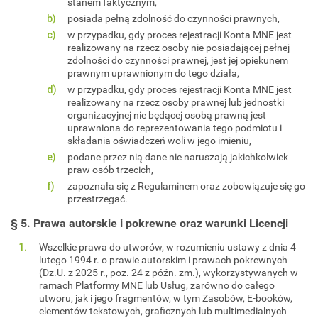
stanem faktycznym,
posiada pełną zdolność do czynności prawnych,
w przypadku, gdy proces rejestracji Konta MNE jest
realizowany na rzecz osoby nie posiadającej pełnej
zdolności do czynności prawnej, jest jej opiekunem
prawnym uprawnionym do tego działa,
w przypadku, gdy proces rejestracji Konta MNE jest
realizowany na rzecz osoby prawnej lub jednostki
organizacyjnej nie będącej osobą prawną jest
uprawniona do reprezentowania tego podmiotu i
składania oświadczeń woli w jego imieniu,
podane przez nią dane nie naruszają jakichkolwiek
praw osób trzecich,
zapoznała się z Regulaminem oraz zobowiązuje się go
przestrzegać.
§ 5. Prawa autorskie i pokrewne oraz warunki Licencji
Wszelkie prawa do utworów, w rozumieniu ustawy z dnia 4
lutego 1994 r. o prawie autorskim i prawach pokrewnych
(Dz.U. z 2025 r., poz. 24 z późn. zm.), wykorzystywanych w
ramach Platformy MNE lub Usług, zarówno do całego
utworu, jak i jego fragmentów, w tym Zasobów, E-booków,
elementów tekstowych, graficznych lub multimedialnych