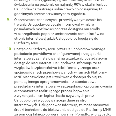
świadczenia na poziomie co najmniej 90% w skali miesiąca.
Usługodawca zastrzega sobie prawo do co najmniej 14
godzinnych przerw serwisowych w tygodniu.
O przerwach technicznych i przewidywanym czasie ich
trwania Usługodawca będzie informował w miarę
posiadanych możliwości poprzez dostępne mu środki,
w szczególności poprzez umieszczanie komunikatów na
stronie internetowej gdzie Usługobiorcy logują się do
Platformy MNE.
Dostęp do Platformy MNE przez Usługobiorców wymaga
posiadania prawidłowo skonfigurowanej przeglądarki
internetowej, zainstalowanej na urządzeniu posiadającym
dostęp do sieci Internet. Usługodawca informuje, że ze
względów bezpieczeństwa teleinformatycznego oraz
spójności danych przechowywanych w ramach Platformy
MNE niedozwolone jest uzyskiwanie dostępu do niej za
pomocą innego oprogramowania, niż standardowa
przeglądarka internetowa, w szczególności oprogramowania
automatycznie realizującego proces logowania
z wykorzystaniem loginu i hasła używanych przez
Usługobiorcę i wydobywającego dane ze stron
internetowych. Usługodawca informuje, że może stosować
środki techniczne do blokowania dostępu do Platformy MNE
za pomocą takiego oprogramowania. Ponadto, w przypadku