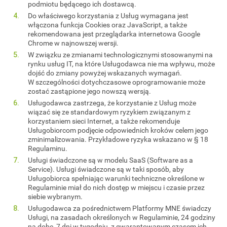
podmiotu będącego ich dostawcą.
Do właściwego korzystania z Usług wymagana jest
włączona funkcja Cookies oraz JavaScript, a także
rekomendowana jest przeglądarka internetowa Google
Chrome w najnowszej wersji.
W związku ze zmianami technologicznymi stosowanymi na
rynku usług IT, na które Usługodawca nie ma wpływu, może
dojść do zmiany powyżej wskazanych wymagań.
W szczególności dotychczasowe oprogramowanie może
zostać zastąpione jego nowszą wersją.
Usługodawca zastrzega, że korzystanie z Usług może
wiązać się ze standardowym ryzykiem związanym z
korzystaniem sieci Internet, a także rekomenduje
Usługobiorcom podjęcie odpowiednich kroków celem jego
zminimalizowania. Przykładowe ryzyka wskazano w § 18
Regulaminu.
Usługi świadczone są w modelu SaaS (Software as a
Service). Usługi świadczone są w taki sposób, aby
Usługobiorca spełniając warunki techniczne określone w
Regulaminie miał do nich dostęp w miejscu i czasie przez
siebie wybranym.
Usługodawca za pośrednictwem Platformy MNE świadczy
Usługi, na zasadach określonych w Regulaminie, 24 godziny
na dobę, 7 dni w tygodniu, z gwarantowanym czasem ich