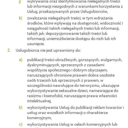
wykrywania oraz identyfikowania nielegalnych treści
lub informacji niezgodnych z warunkami korzystania z
Usług, przekazywanych przez Usługobiorców,
zwalczania nielegalnych treści, w tym wdrażania
środków, które wpływają na dostępność, widoczność i
osiągalność takich nielegalnych treści lub informacji,
takich jak: depozycjonowanie takich treści lub
informacji, uniemożliwienie dostępu do nich lub ich
usunięcie.
Usługobiorca nie jest uprawniony do:
publikacji treści obraźliwych, gorszących, wulgarnych,
dyskryminujących, sprzecznych z zasadami
współżycia społecznego i dobrym obyczajem,
naruszających chronione prawem dobra osobiste
osób trzecich lub sprzecznych z prawem, w
szczególności nawołujące do terroryzmu, ukazujące
wykorzystywanie seksualne dzieci, namawiające do
rasizmu i ksenofobii, naruszające prawa własności
intelektualnej,
wykorzystywania Usług do publikacji reklam towarów i
usług oraz wszelkich informacji o charakterze
komercyjnym,
wykorzystywania Usług w celach komercyjnych lub