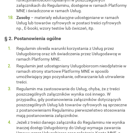
załącznikach do Regulaminu, dostępne w ramach Platformy
MNE i świadczone w ramach Usług.
Zasoby
– materiały edukacyjne udostępniane w ramach
Usług lub towarów cyfrowych w postaci treści cyfrowych
np., E-booki, wzory testów lub ćwiczeń, itp.
§ 2. Postanowienia ogólne
Regulamin określa warunki korzystania z Usług przez
Usługobiorcę oraz ich świadczenia przez Usługodawcę w
ramach Platformy MNE.
Regulamin jest udostępniany Usługobiorcom nieodpłatnie w
ramach strony startowe Platformy MNE w sposób
umożliwiający jego pozyskanie, odtwarzanie lub utrwalenie
treści.
Regulamin ma zastosowanie do Usług, chyba, że z treści
poszczególnych załączników wynika coś innego. W
przypadku, gdy postanowienia załączników dotyczących
poszczególnych Usług lub towarów cyfrowych są sprzeczne
z postanowieniami Regulaminu pierwszeństwo stosowania
mają postanowienia załączników.
Jeżeli z treści danego załącznika do Regulaminu nie wynika
inaczej dostęp Usługobiorcy do Usługi wymaga zawarcia
Umowy przez Usługobiorcę oraz założenia Konta MNE, a