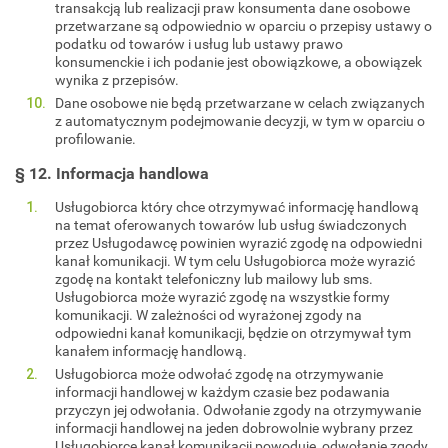
transakcją lub realizacji praw konsumenta dane osobowe
przetwarzane są odpowiednio w oparciu o przepisy ustawy o
podatku od towarów i usług lub ustawy prawo
konsumenckie i ich podanie jest obowiązkowe, a obowiązek
wynika z przepisów.
Dane osobowe nie będą przetwarzane w celach związanych
z automatycznym podejmowanie decyzji, w tym w oparciu o
profilowanie.
§ 12. Informacja handlowa
Usługobiorca który chce otrzymywać informację handlową
na temat oferowanych towarów lub usług świadczonych
przez Usługodawcę powinien wyrazić zgodę na odpowiedni
kanał komunikacji. W tym celu Usługobiorca może wyrazić
zgodę na kontakt telefoniczny lub mailowy lub sms.
Usługobiorca może wyrazić zgodę na wszystkie formy
komunikacji. W zależności od wyrażonej zgody na
odpowiedni kanał komunikacji, będzie on otrzymywał tym
kanałem informację handlową.
Usługobiorca może odwołać zgodę na otrzymywanie
informacji handlowej w każdym czasie bez podawania
przyczyn jej odwołania. Odwołanie zgody na otrzymywanie
informacji handlowej na jeden dobrowolnie wybrany przez
Usługobiorcę kanał komunikacji powoduje, odwołanie zgody