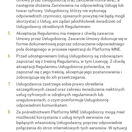
następnie złożenia Zamówienia na odpowiednią Usługę lub
towar cyfrowy. Usługobiorcy, którzy nie wykonają
odpowiednich czynności, opisanych powyżej nie będą mogli
skorzystać z Usług, ani żądać jakichkolwiek świadczeń od
Usługodawcy określonych Regulaminem.
Akceptacja Regulaminu ma miejsce z chwilą zawarcia
Umowy przez Usługobiorcę. Zawarcie Umowy dokonuje się w
formie dokumentowej poprzez odznaczenie odpowiedniego
pola dostępnego w procesie rejestracji do Platformy MNE.
Przed udostępnieniem Usług Usługobiorcy są zobowiązani
zapoznać się z treścią Regulaminu, w tym Licencją. Z chwilą
akceptacji Regulaminu Usługobiorca potwierdza, że
zapoznał się z jego treścią, akceptuje jego postanowienia i
zobowiązuje się do ich przestrzegania.
Usługodawca zastrzega sobie prawo określenia
szczegółowych zasad oraz zakresu świadczenia niektórych
usług cyfrowych w odrębnych regulaminach lub
uregulowaniach, o czym poinformuje Usługobiorcę
odpowiednim komunikatem.
Za pośrednictwem Platformy MNE Usługobiorcy mogą mieć
możliwość korzystania z usług innych serwisów nie
będących własnością Usługodawcy, poprzez odpowiednie
połączenia do stron internetowych tych serwisów. W sytuacji