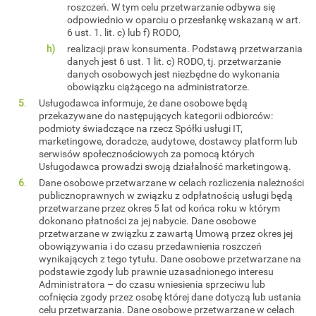
roszczeń. W tym celu przetwarzanie odbywa się
odpowiednio w oparciu o przesłankę wskazaną w art.
6 ust. 1. lit. c) lub f) RODO,
realizacji praw konsumenta. Podstawą przetwarzania
danych jest 6 ust. 1 lit. c) RODO, tj. przetwarzanie
danych osobowych jest niezbędne do wykonania
obowiązku ciążącego na administratorze.
Usługodawca informuje, że dane osobowe będą
przekazywane do następujących kategorii odbiorców:
podmioty świadczące na rzecz Spółki usługi IT,
marketingowe, doradcze, audytowe, dostawcy platform lub
serwisów społecznościowych za pomocą których
Usługodawca prowadzi swoją działalność marketingową.
Dane osobowe przetwarzane w celach rozliczenia należności
publicznoprawnych w związku z odpłatnością usługi będą
przetwarzane przez okres 5 lat od końca roku w którym
dokonano płatności za jej nabycie. Dane osobowe
przetwarzane w związku z zawartą Umową przez okres jej
obowiązywania i do czasu przedawnienia roszczeń
wynikających z tego tytułu. Dane osobowe przetwarzane na
podstawie zgody lub prawnie uzasadnionego interesu
Administratora – do czasu wniesienia sprzeciwu lub
cofnięcia zgody przez osobę której dane dotyczą lub ustania
celu przetwarzania. Dane osobowe przetwarzane w celach