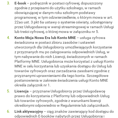
E-book
– podręcznik w postaci cyfrowej, dopuszczony
zgodnie z przepisami do użytku szkolnego, w ramach
obowiązującej w danym roku szkolnym podstawy
programowej, w tym odzwierciedlenie, o którym mowa w art.
22ao ust. 3 pkt 6a ustawy o systemie oświaty, udostępniany
przez Usługodawcę w wersji streamingowej w ramach Usługi
lub treści cyfrowej, o której mowa w załączniku nr 5.
Konto Moja Nowa Era lub Konto MNE
– usługa cyfrowa
świadczona w postaci zbioru zasobów i ustawień
utworzonych dla Usługobiorcy umożliwiających korzystanie
z przyznanych mu po zalogowaniu odpowiednich Usług, w
tym nabywanie do nich Licencji, świadczonych w ramach
Platformy MNE. Usługobiorca może korzystać z usługi Konto
MNE w celu korzystania lub uzyskania dostępu do Usług lub
towarów cyfrowych oraz zarzadzania zasobami zgodnie z
przyznanymi uprawnieniami dla tego konta. Szczegółowe
postanowienia w zakresie świadczenia usługi Konto MNE
określa załącznik nr 1.
Licencja
– przyznane Usługobiorcy przez Usługodawcę
prawo do korzystania z Platformy lub odpowiednich Usług
lub towarów cyfrowych, zgodnie z warunkami licencji
określonymi odpowiednio w Regulaminie lub załącznikach.
Link aktywacyjny
– ciąg znaków zawierający kod dostępu do
odpowiednich E-booków nabytych przez Usługobiorcę i