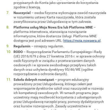
przypisanych do Konta jako uprawnienie do korzystania
zgodnie z licencją.
Nauczyciel
– osoba fizyczna wykonująca zawód nauczyciela
w rozumieniu ustawy Karta nauczyciela, która została
zweryfikowana przez Usługodawcę w tym zakresie.
Platforma usług Moja Nowa Era lub Platforma MNE
–
platforma internetowa, stanowiąca rozwiązanie
informatyczne, które dostarcza Usługi. Platforma MNE
dostępna jest pod adresem URL:
https://moja.nowaera.pl
.
Regulamin
– niniejszy regulamin.
RODO
– Rozporządzenie Parlamentu Europejskiego i Rady
(UE) 2016/679 z dnia 27 kwietnia 2016 r. w sprawie ochrony
osób fizycznych w związku z przetwarzaniem danych
osobowych i w sprawie swobodnego przepływu takich
danych oraz uchylenia dyrektywy 95/46/WE (ogólne
rozporządzenie o ochronie danych).
Szkoła dobrych rozwiązań
– program edukacyjny
prowadzony przez Usługodawcę, którego celem jest
wspomaganie dyrektorów szkół oraz nauczycieli w rozwoju
ich kompetencji zawodowych. W ramach programu jego
uczestnicy mają możliwość korzystania z udostępnianych
przez Usługodawcę narzędzi pracy, pomocy dydaktycznych
oraz kursów rozwojowych. Zasady uczestnictwa w