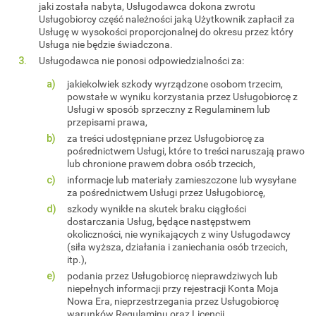
jaki została nabyta, Usługodawca dokona zwrotu
Usługobiorcy część należności jaką Użytkownik zapłacił za
Usługę w wysokości proporcjonalnej do okresu przez który
Usługa nie będzie świadczona.
Usługodawca nie ponosi odpowiedzialności za:
jakiekolwiek szkody wyrządzone osobom trzecim,
powstałe w wyniku korzystania przez Usługobiorcę z
Usługi w sposób sprzeczny z Regulaminem lub
przepisami prawa,
za treści udostępniane przez Usługobiorcę za
pośrednictwem Usługi, które to treści naruszają prawo
lub chronione prawem dobra osób trzecich,
informacje lub materiały zamieszczone lub wysyłane
za pośrednictwem Usługi przez Usługobiorcę,
szkody wynikłe na skutek braku ciągłości
dostarczania Usług, będące następstwem
okoliczności, nie wynikających z winy Usługodawcy
(siła wyższa, działania i zaniechania osób trzecich,
itp.),
podania przez Usługobiorcę nieprawdziwych lub
niepełnych informacji przy rejestracji Konta Moja
Nowa Era, nieprzestrzegania przez Usługobiorcę
warunków Regulaminu oraz Licencji,