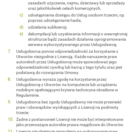
zasadach użyczenia, najmu, dzierżawy lub sprzedaży
oraz jakichkolwiek celach komercyjnych,
udostępniania dostępu do Usług osobom trzecim, np.
poprzez udostępnianie hasła,
udzielania sublicencji,
dekompilacji lub uzyskiwania informacji o wewnętrznej
strukturze bądź zasadach działania oprogramowania
serwera wykorzystywanego przez Usługodawcę,
Usługobiorca ponosi odpowiedzialność za korzystanie z
Utworów niezgodnie z Licencją. Każde naruszenie praw
autorskich przez Usługobiorcę może spowodować jego
odpowiedzialność cywilną lub karną z tego tytułu oraz jest
podstawą do rozwiązania Umowy.
Usługodawca wyraża zgodę na korzystanie przez
Usługobiorcę z Utworów na komputerze lub urządzeniu
mobilnym spełniającymi kryteria techniczne określone w
Regulaminie.
Usługobiorca bez zgody Usługodawcy nie może przenieść
praw i obowiązków wynikających z Licencji na podmioty
trzecie.
Żadne z postanowień Licencji nie może być interpretowane
jako przenoszące autorskie prawa majątkowe do Utworów.
Licencja nie obejmuje zezwolenia na wykonywanie praw