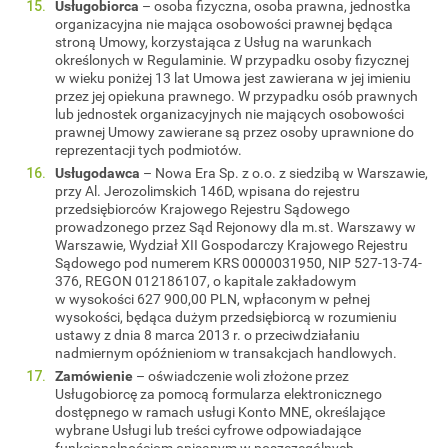
Usługobiorca
– osoba fizyczna, osoba prawna, jednostka
organizacyjna nie mająca osobowości prawnej będąca
stroną Umowy, korzystająca z Usług na warunkach
określonych w Regulaminie. W przypadku osoby fizycznej
w wieku poniżej 13 lat Umowa jest zawierana w jej imieniu
przez jej opiekuna prawnego. W przypadku osób prawnych
lub jednostek organizacyjnych nie mających osobowości
prawnej Umowy zawierane są przez osoby uprawnione do
reprezentacji tych podmiotów.
Usługodawca
– Nowa Era Sp. z o.o. z siedzibą w Warszawie,
przy Al. Jerozolimskich 146D, wpisana do rejestru
przedsiębiorców Krajowego Rejestru Sądowego
prowadzonego przez Sąd Rejonowy dla m.st. Warszawy w
Warszawie, Wydział XII Gospodarczy Krajowego Rejestru
Sądowego pod numerem KRS 0000031950, NIP 527-13-74-
376, REGON 012186107, o kapitale zakładowym
w wysokości 627 900,00 PLN, wpłaconym w pełnej
wysokości, będąca dużym przedsiębiorcą w rozumieniu
ustawy z dnia 8 marca 2013 r. o przeciwdziałaniu
nadmiernym opóźnieniom w transakcjach handlowych.
Zamówienie
– oświadczenie woli złożone przez
Usługobiorcę za pomocą formularza elektronicznego
dostępnego w ramach usługi Konto MNE, określające
wybrane Usługi lub treści cyfrowe odpowiadające
funkcjonalnościom opisanym w poszczególnych