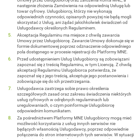
następnie złożenia Zamówienia na odpowiednią Usługę lub
towar cyfrowy. Usługobiorcy, którzy nie wykonają
odpowiednich czynności, opisanych powyżej nie będą mogli
skorzystać z Usług, ani żądać jakichkolwiek świadczeń od
Usługodawcy określonych Regulaminem.
Akceptacja Regulaminu ma miejsce z chwilą zawarcia
Umowy przez Usługobiorcę. Zawarcie Umowy dokonuje się w
formie dokumentowej poprzez odznaczenie odpowiedniego
pola dostępnego w procesie rejestracji do Platformy MNE.
Przed udostępnieniem Usług Usługobiorcy są zobowiązani
zapoznać się z treścią Regulaminu, w tym Licencją. Z chwilą
akceptacji Regulaminu Usługobiorca potwierdza, że
zapoznał się z jego treścią, akceptuje jego postanowienia i
zobowiązuje się do ich przestrzegania.
Usługodawca zastrzega sobie prawo określenia
szczegółowych zasad oraz zakresu świadczenia niektórych
usług cyfrowych w odrębnych regulaminach lub
uregulowaniach, o czym poinformuje Usługobiorcę
odpowiednim komunikatem.
Za pośrednictwem Platformy MNE Usługobiorcy mogą mieć
możliwość korzystania z usług innych serwisów nie
będących własnością Usługodawcy, poprzez odpowiednie
połączenia do stron internetowych tych serwisów. W sytuacji