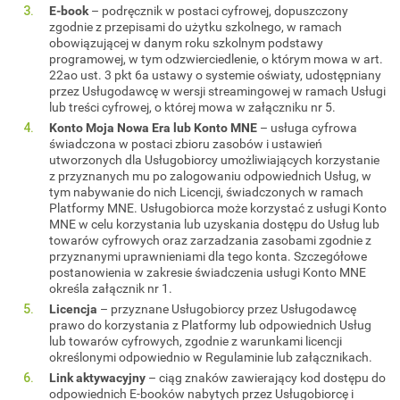
E-book
– podręcznik w postaci cyfrowej, dopuszczony
zgodnie z przepisami do użytku szkolnego, w ramach
obowiązującej w danym roku szkolnym podstawy
programowej, w tym odzwierciedlenie, o którym mowa w art.
22ao ust. 3 pkt 6a ustawy o systemie oświaty, udostępniany
przez Usługodawcę w wersji streamingowej w ramach Usługi
lub treści cyfrowej, o której mowa w załączniku nr 5.
Konto Moja Nowa Era lub Konto MNE
– usługa cyfrowa
świadczona w postaci zbioru zasobów i ustawień
utworzonych dla Usługobiorcy umożliwiających korzystanie
z przyznanych mu po zalogowaniu odpowiednich Usług, w
tym nabywanie do nich Licencji, świadczonych w ramach
Platformy MNE. Usługobiorca może korzystać z usługi Konto
MNE w celu korzystania lub uzyskania dostępu do Usług lub
towarów cyfrowych oraz zarzadzania zasobami zgodnie z
przyznanymi uprawnieniami dla tego konta. Szczegółowe
postanowienia w zakresie świadczenia usługi Konto MNE
określa załącznik nr 1.
Licencja
– przyznane Usługobiorcy przez Usługodawcę
prawo do korzystania z Platformy lub odpowiednich Usług
lub towarów cyfrowych, zgodnie z warunkami licencji
określonymi odpowiednio w Regulaminie lub załącznikach.
Link aktywacyjny
– ciąg znaków zawierający kod dostępu do
odpowiednich E-booków nabytych przez Usługobiorcę i