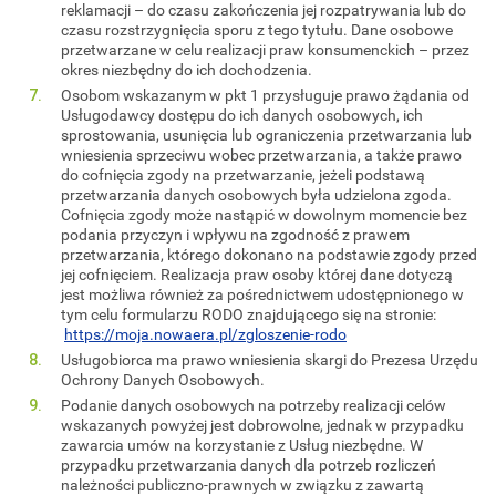
reklamacji – do czasu zakończenia jej rozpatrywania lub do
czasu rozstrzygnięcia sporu z tego tytułu. Dane osobowe
przetwarzane w celu realizacji praw konsumenckich – przez
okres niezbędny do ich dochodzenia.
Osobom wskazanym w pkt 1 przysługuje prawo żądania od
Usługodawcy dostępu do ich danych osobowych, ich
sprostowania, usunięcia lub ograniczenia przetwarzania lub
wniesienia sprzeciwu wobec przetwarzania, a także prawo
do cofnięcia zgody na przetwarzanie, jeżeli podstawą
przetwarzania danych osobowych była udzielona zgoda.
Cofnięcia zgody może nastąpić w dowolnym momencie bez
podania przyczyn i wpływu na zgodność z prawem
przetwarzania, którego dokonano na podstawie zgody przed
jej cofnięciem. Realizacja praw osoby której dane dotyczą
jest możliwa również za pośrednictwem udostępnionego w
tym celu formularzu RODO znajdującego się na stronie:
https://moja.nowaera.pl/zgloszenie-rodo
Usługobiorca ma prawo wniesienia skargi do Prezesa Urzędu
Ochrony Danych Osobowych.
Podanie danych osobowych na potrzeby realizacji celów
wskazanych powyżej jest dobrowolne, jednak w przypadku
zawarcia umów na korzystanie z Usług niezbędne. W
przypadku przetwarzania danych dla potrzeb rozliczeń
należności publiczno-prawnych w związku z zawartą