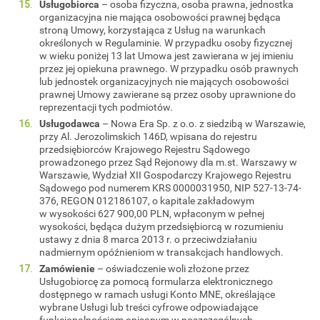
Usługobiorca
– osoba fizyczna, osoba prawna, jednostka
organizacyjna nie mająca osobowości prawnej będąca
stroną Umowy, korzystająca z Usług na warunkach
określonych w Regulaminie. W przypadku osoby fizycznej
w wieku poniżej 13 lat Umowa jest zawierana w jej imieniu
przez jej opiekuna prawnego. W przypadku osób prawnych
lub jednostek organizacyjnych nie mających osobowości
prawnej Umowy zawierane są przez osoby uprawnione do
reprezentacji tych podmiotów.
Usługodawca
– Nowa Era Sp. z o.o. z siedzibą w Warszawie,
przy Al. Jerozolimskich 146D, wpisana do rejestru
przedsiębiorców Krajowego Rejestru Sądowego
prowadzonego przez Sąd Rejonowy dla m.st. Warszawy w
Warszawie, Wydział XII Gospodarczy Krajowego Rejestru
Sądowego pod numerem KRS 0000031950, NIP 527-13-74-
376, REGON 012186107, o kapitale zakładowym
w wysokości 627 900,00 PLN, wpłaconym w pełnej
wysokości, będąca dużym przedsiębiorcą w rozumieniu
ustawy z dnia 8 marca 2013 r. o przeciwdziałaniu
nadmiernym opóźnieniom w transakcjach handlowych.
Zamówienie
– oświadczenie woli złożone przez
Usługobiorcę za pomocą formularza elektronicznego
dostępnego w ramach usługi Konto MNE, określające
wybrane Usługi lub treści cyfrowe odpowiadające
funkcjonalnościom opisanym w poszczególnych