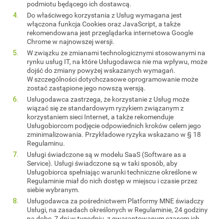
podmiotu będącego ich dostawcą.
Do właściwego korzystania z Usług wymagana jest
włączona funkcja Cookies oraz JavaScript, a także
rekomendowana jest przeglądarka internetowa Google
Chrome w najnowszej wersji.
W związku ze zmianami technologicznymi stosowanymi na
rynku usług IT, na które Usługodawca nie ma wpływu, może
dojść do zmiany powyżej wskazanych wymagań.
W szczególności dotychczasowe oprogramowanie może
zostać zastąpione jego nowszą wersją.
Usługodawca zastrzega, że korzystanie z Usług może
wiązać się ze standardowym ryzykiem związanym z
korzystaniem sieci Internet, a także rekomenduje
Usługobiorcom podjęcie odpowiednich kroków celem jego
zminimalizowania. Przykładowe ryzyka wskazano w § 18
Regulaminu.
Usługi świadczone są w modelu SaaS (Software as a
Service). Usługi świadczone są w taki sposób, aby
Usługobiorca spełniając warunki techniczne określone w
Regulaminie miał do nich dostęp w miejscu i czasie przez
siebie wybranym.
Usługodawca za pośrednictwem Platformy MNE świadczy
Usługi, na zasadach określonych w Regulaminie, 24 godziny
na dobę, 7 dni w tygodniu, z gwarantowanym czasem ich