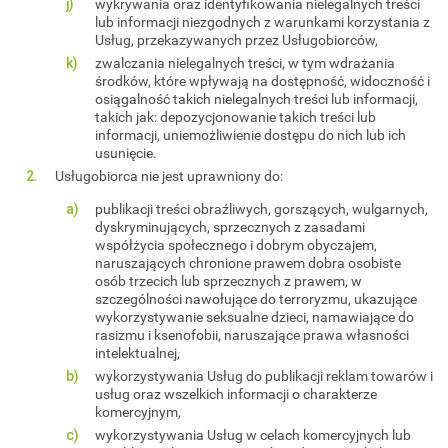
wykrywania oraz identyfikowania nielegalnych treści
lub informacji niezgodnych z warunkami korzystania z
Usług, przekazywanych przez Usługobiorców,
zwalczania nielegalnych treści, w tym wdrażania
środków, które wpływają na dostępność, widoczność i
osiągalność takich nielegalnych treści lub informacji,
takich jak: depozycjonowanie takich treści lub
informacji, uniemożliwienie dostępu do nich lub ich
usunięcie.
Usługobiorca nie jest uprawniony do:
publikacji treści obraźliwych, gorszących, wulgarnych,
dyskryminujących, sprzecznych z zasadami
współżycia społecznego i dobrym obyczajem,
naruszających chronione prawem dobra osobiste
osób trzecich lub sprzecznych z prawem, w
szczególności nawołujące do terroryzmu, ukazujące
wykorzystywanie seksualne dzieci, namawiające do
rasizmu i ksenofobii, naruszające prawa własności
intelektualnej,
wykorzystywania Usług do publikacji reklam towarów i
usług oraz wszelkich informacji o charakterze
komercyjnym,
wykorzystywania Usług w celach komercyjnych lub