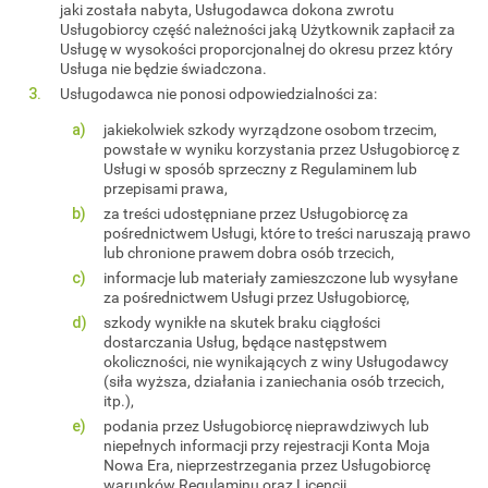
jaki została nabyta, Usługodawca dokona zwrotu
Usługobiorcy część należności jaką Użytkownik zapłacił za
Usługę w wysokości proporcjonalnej do okresu przez który
Usługa nie będzie świadczona.
Usługodawca nie ponosi odpowiedzialności za:
jakiekolwiek szkody wyrządzone osobom trzecim,
powstałe w wyniku korzystania przez Usługobiorcę z
Usługi w sposób sprzeczny z Regulaminem lub
przepisami prawa,
za treści udostępniane przez Usługobiorcę za
pośrednictwem Usługi, które to treści naruszają prawo
lub chronione prawem dobra osób trzecich,
informacje lub materiały zamieszczone lub wysyłane
za pośrednictwem Usługi przez Usługobiorcę,
szkody wynikłe na skutek braku ciągłości
dostarczania Usług, będące następstwem
okoliczności, nie wynikających z winy Usługodawcy
(siła wyższa, działania i zaniechania osób trzecich,
itp.),
podania przez Usługobiorcę nieprawdziwych lub
niepełnych informacji przy rejestracji Konta Moja
Nowa Era, nieprzestrzegania przez Usługobiorcę
warunków Regulaminu oraz Licencji,