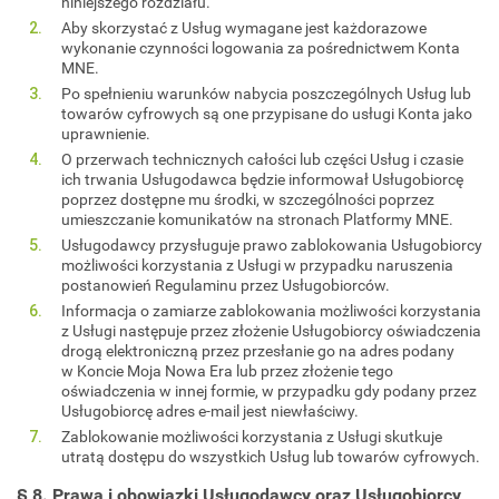
niniejszego rozdziału.
Aby skorzystać z Usług wymagane jest każdorazowe
wykonanie czynności logowania za pośrednictwem Konta
MNE.
Po spełnieniu warunków nabycia poszczególnych Usług lub
towarów cyfrowych są one przypisane do usługi Konta jako
uprawnienie.
O przerwach technicznych całości lub części Usług i czasie
ich trwania Usługodawca będzie informował Usługobiorcę
poprzez dostępne mu środki, w szczególności poprzez
umieszczanie komunikatów na stronach Platformy MNE.
Usługodawcy przysługuje prawo zablokowania Usługobiorcy
możliwości korzystania z Usługi w przypadku naruszenia
postanowień Regulaminu przez Usługobiorców.
Informacja o zamiarze zablokowania możliwości korzystania
z Usługi następuje przez złożenie Usługobiorcy oświadczenia
drogą elektroniczną przez przesłanie go na adres podany
w Koncie Moja Nowa Era lub przez złożenie tego
oświadczenia w innej formie, w przypadku gdy podany przez
Usługobiorcę adres e-mail jest niewłaściwy.
Zablokowanie możliwości korzystania z Usługi skutkuje
utratą dostępu do wszystkich Usług lub towarów cyfrowych.
§ 8. Prawa i obowiązki Usługodawcy oraz Usługobiorcy