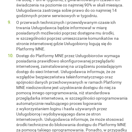
świadczenia na poziomie co najmniej 90% w skali miesiąca.
Usługodawca zastrzega sobie prawo do co najmniej 14
godzinnych przerw serwisowych w tygodniu.
O przerwach technicznych i przewidywanym czasie ich
trwania Usługodawca będzie informował w miarę
posiadanych możliwości poprzez dostępne mu środki,
w szczególności poprzez umieszczanie komunikatów na
stronie internetowej gdzie Usługobiorcy logują się do
Platformy MNE.
Dostęp do Platformy MNE przez Usługobiorców wymaga
posiadania prawidłowo skonfigurowanej przeglądarki
internetowej, zainstalowanej na urządzeniu posiadającym
dostęp do sieci Internet. Usługodawca informuje, że ze
względów bezpieczeństwa teleinformatycznego oraz
spójności danych przechowywanych w ramach Platformy
MNE niedozwolone jest uzyskiwanie dostępu do niej za
pomocą innego oprogramowania, niż standardowa
przeglądarka internetowa, w szczególności oprogramowania
automatycznie realizującego proces logowania
z wykorzystaniem loginu i hasła używanych przez
Usługobiorcę i wydobywającego dane ze stron
internetowych. Usługodawca informuje, że może stosować
środki techniczne do blokowania dostępu do Platformy MNE
za pomocą takiego oprogramowania. Ponadto, w przypadku