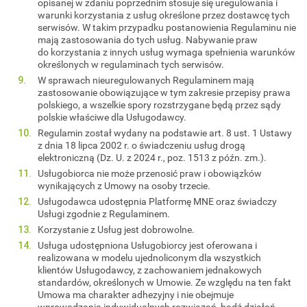
opisanej w zdaniu poprzednim stosuje się uregulowania i
warunki korzystania z usług określone przez dostawcę tych
serwisów. W takim przypadku postanowienia Regulaminu nie
mają zastosowania do tych usług. Nabywanie praw
do korzystania z innych usług wymaga spełnienia warunków
określonych w regulaminach tych serwisów.
W sprawach nieuregulowanych Regulaminem mają
zastosowanie obowiązujące w tym zakresie przepisy prawa
polskiego, a wszelkie spory rozstrzygane będą przez sądy
polskie właściwe dla Usługodawcy.
Regulamin został wydany na podstawie art. 8 ust. 1 Ustawy
z dnia 18 lipca 2002 r. o świadczeniu usług drogą
elektroniczną (Dz. U. z 2024 r., poz. 1513 z późn. zm.).
Usługobiorca nie może przenosić praw i obowiązków
wynikających z Umowy na osoby trzecie.
Usługodawca udostępnia Platformę MNE oraz świadczy
Usługi zgodnie z Regulaminem.
Korzystanie z Usług jest dobrowolne.
Usługa udostępniona Usługobiorcy jest oferowana i
realizowana w modelu ujednoliconym dla wszystkich
klientów Usługodawcy, z zachowaniem jednakowych
standardów, określonych w Umowie. Ze względu na ten fakt
Umowa ma charakter adhezyjny i nie obejmuje
wprowadzania indywidualnych rozwiązań, bądź działań