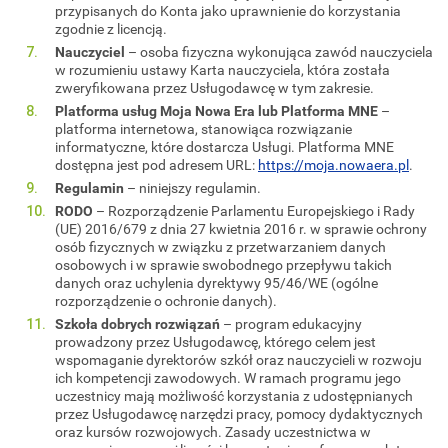
przypisanych do Konta jako uprawnienie do korzystania
zgodnie z licencją.
Nauczyciel
– osoba fizyczna wykonująca zawód nauczyciela
w rozumieniu ustawy Karta nauczyciela, która została
zweryfikowana przez Usługodawcę w tym zakresie.
Platforma usług Moja Nowa Era lub Platforma MNE
–
platforma internetowa, stanowiąca rozwiązanie
informatyczne, które dostarcza Usługi. Platforma MNE
dostępna jest pod adresem URL:
https://moja.nowaera.pl
.
Regulamin
– niniejszy regulamin.
RODO
– Rozporządzenie Parlamentu Europejskiego i Rady
(UE) 2016/679 z dnia 27 kwietnia 2016 r. w sprawie ochrony
osób fizycznych w związku z przetwarzaniem danych
osobowych i w sprawie swobodnego przepływu takich
danych oraz uchylenia dyrektywy 95/46/WE (ogólne
rozporządzenie o ochronie danych).
Szkoła dobrych rozwiązań
– program edukacyjny
prowadzony przez Usługodawcę, którego celem jest
wspomaganie dyrektorów szkół oraz nauczycieli w rozwoju
ich kompetencji zawodowych. W ramach programu jego
uczestnicy mają możliwość korzystania z udostępnianych
przez Usługodawcę narzędzi pracy, pomocy dydaktycznych
oraz kursów rozwojowych. Zasady uczestnictwa w