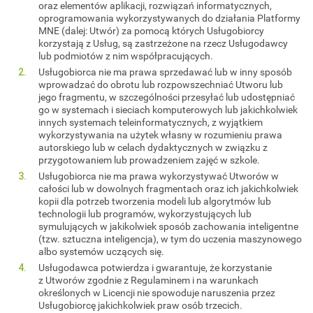
oraz elementów aplikacji, rozwiązań informatycznych,
oprogramowania wykorzystywanych do działania Platformy
MNE (dalej: Utwór) za pomocą których Usługobiorcy
korzystają z Usług, są zastrzeżone na rzecz Usługodawcy
lub podmiotów z nim współpracujących.
Usługobiorca nie ma prawa sprzedawać lub w inny sposób
wprowadzać do obrotu lub rozpowszechniać Utworu lub
jego fragmentu, w szczególności przesyłać lub udostępniać
go w systemach i sieciach komputerowych lub jakichkolwiek
innych systemach teleinformatycznych, z wyjątkiem
wykorzystywania na użytek własny w rozumieniu prawa
autorskiego lub w celach dydaktycznych w związku z
przygotowaniem lub prowadzeniem zajęć w szkole.
Usługobiorca nie ma prawa wykorzystywać Utworów w
całości lub w dowolnych fragmentach oraz ich jakichkolwiek
kopii dla potrzeb tworzenia modeli lub algorytmów lub
technologii lub programów, wykorzystujących lub
symulujących w jakikolwiek sposób zachowania inteligentne
(tzw. sztuczna inteligencja), w tym do uczenia maszynowego
albo systemów uczących się.
Usługodawca potwierdza i gwarantuje, że korzystanie
z Utworów zgodnie z Regulaminem i na warunkach
określonych w Licencji nie spowoduje naruszenia przez
Usługobiorcę jakichkolwiek praw osób trzecich.