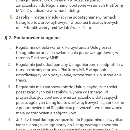
załącznikach do Regulaminu, dostępne w ramach Platformy
MNE i świadczone w ramach Usług.
Zasoby
– materiały edukacyjne udostępniane w ramach
Usług lub towarów cyfrowych w postaci treści cyfrowych
np., E-booki, wzory testów lub ćwiczeń, itp.
§ 2. Postanowienia ogólne
Regulamin określa warunki korzystania z Usług przez
Usługobiorcę oraz ich świadczenia przez Usługodawcę w
ramach Platformy MNE.
Regulamin jest udostępniany Usługobiorcom nieodpłatnie w
ramach strony startowe Platformy MNE w sposób
umożliwiający jego pozyskanie, odtwarzanie lub utrwalenie
treści.
Regulamin ma zastosowanie do Usług, chyba, że z treści
poszczególnych załączników wynika coś innego. W
przypadku, gdy postanowienia załączników dotyczących
poszczególnych Usług lub towarów cyfrowych są sprzeczne
z postanowieniami Regulaminu pierwszeństwo stosowania
mają postanowienia załączników.
Jeżeli z treści danego załącznika do Regulaminu nie wynika
inaczej dostęp Usługobiorcy do Usługi wymaga zawarcia
Umowy przez Usługobiorcę oraz założenia Konta MNE, a