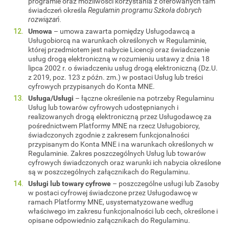
programie oraz możliwości korzystania z oferowanych tam
świadczeń określa
Regulamin programu Szkoła dobrych
rozwiązań.
Umowa
– umowa zawarta pomiędzy Usługodawcą a
Usługobiorcą na warunkach określonych w Regulaminie,
której przedmiotem jest nabycie Licencji oraz świadczenie
usług drogą elektroniczną w rozumieniu ustawy z dnia 18
lipca 2002 r. o świadczeniu usług drogą elektroniczną (Dz.U.
z 2019, poz. 123 z późn. zm.) w postaci Usług lub treści
cyfrowych przypisanych do Konta MNE.
Usługa/Usługi
– łączne określenie na potrzeby Regulaminu
Usług lub towarów cyfrowych udostępnianych i
realizowanych drogą elektroniczną przez Usługodawcę za
pośrednictwem Platformy MNE na rzecz Usługobiorcy,
świadczonych zgodnie z zakresem funkcjonalności
przypisanym do Konta MNE i na warunkach określonych w
Regulaminie. Zakres poszczególnych Usług lub towarów
cyfrowych świadczonych oraz warunki ich nabycia określone
są w poszczególnych załącznikach do Regulaminu.
Usługi lub towary cyfrowe
– poszczególne usługi lub Zasoby
w postaci cyfrowej świadczone przez Usługodawcę w
ramach Platformy MNE, usystematyzowane według
właściwego im zakresu funkcjonalności lub cech, określone i
opisane odpowiednio załącznikach do Regulaminu.