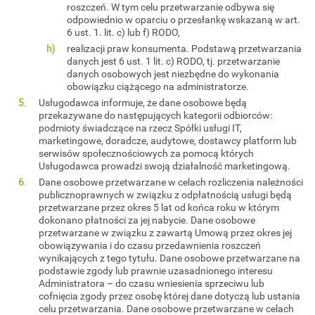
roszczeń. W tym celu przetwarzanie odbywa się
odpowiednio w oparciu o przesłankę wskazaną w art.
6 ust. 1. lit. c) lub f) RODO,
realizacji praw konsumenta. Podstawą przetwarzania
danych jest 6 ust. 1 lit. c) RODO, tj. przetwarzanie
danych osobowych jest niezbędne do wykonania
obowiązku ciążącego na administratorze.
Usługodawca informuje, że dane osobowe będą
przekazywane do następujących kategorii odbiorców:
podmioty świadczące na rzecz Spółki usługi IT,
marketingowe, doradcze, audytowe, dostawcy platform lub
serwisów społecznościowych za pomocą których
Usługodawca prowadzi swoją działalność marketingową.
Dane osobowe przetwarzane w celach rozliczenia należności
publicznoprawnych w związku z odpłatnością usługi będą
przetwarzane przez okres 5 lat od końca roku w którym
dokonano płatności za jej nabycie. Dane osobowe
przetwarzane w związku z zawartą Umową przez okres jej
obowiązywania i do czasu przedawnienia roszczeń
wynikających z tego tytułu. Dane osobowe przetwarzane na
podstawie zgody lub prawnie uzasadnionego interesu
Administratora – do czasu wniesienia sprzeciwu lub
cofnięcia zgody przez osobę której dane dotyczą lub ustania
celu przetwarzania. Dane osobowe przetwarzane w celach