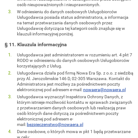
osób nieupoważnionych i nieuprawnionych.
W odniesieniu do danych osobowych Usługobiorców
Usługodawca posiada status administratora, a informacja
na temat przetwarzania danych osobowych przez
Usługodawcę dotycząca tej kategorii osób znajduje się w
klauzuli informacyjnej poniżej.
§ 11. Klauzula informacyjna
Usługodawca jest administratorem w rozumieniu art. 4 pkt 7
RODO w odniesieniu do danych osobowych Usługobiorców
korzystających z Usług.
Usługodawca działa pod firmą Nowa Era Sp. z o.o. z siedzibą
przy Al. Jerozolimskie 146 D, 02-305 Warszawa. Kontakt do
Administratora jest możliwy za pośrednictwem poczty
elektronicznej pod adresem e-mail:
nowaera@nowaera.pl
Usługodawca wyznaczył Inspektora Ochrony Danych, z
którym istnieje możliwość kontaktu w sprawach związanych
z przetwarzaniem danych osobowych lub realizacją praw
osób których dane dotyczą za pośrednictwem poczty
elektronicznej pod adresem e-
mail:
bezpieczenstwo@nowaera.pl
Dane osobowe, o których mowa w pkt 1 będą przetwarzane
w celu: