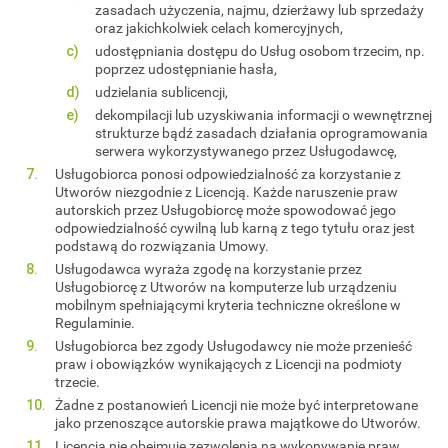
zasadach użyczenia, najmu, dzierżawy lub sprzedaży
oraz jakichkolwiek celach komercyjnych,
udostępniania dostępu do Usług osobom trzecim, np.
poprzez udostępnianie hasła,
udzielania sublicencji,
dekompilacji lub uzyskiwania informacji o wewnętrznej
strukturze bądź zasadach działania oprogramowania
serwera wykorzystywanego przez Usługodawcę,
Usługobiorca ponosi odpowiedzialność za korzystanie z
Utworów niezgodnie z Licencją. Każde naruszenie praw
autorskich przez Usługobiorcę może spowodować jego
odpowiedzialność cywilną lub karną z tego tytułu oraz jest
podstawą do rozwiązania Umowy.
Usługodawca wyraża zgodę na korzystanie przez
Usługobiorcę z Utworów na komputerze lub urządzeniu
mobilnym spełniającymi kryteria techniczne określone w
Regulaminie.
Usługobiorca bez zgody Usługodawcy nie może przenieść
praw i obowiązków wynikających z Licencji na podmioty
trzecie.
Żadne z postanowień Licencji nie może być interpretowane
jako przenoszące autorskie prawa majątkowe do Utworów.
Licencja nie obejmuje zezwolenia na wykonywanie praw