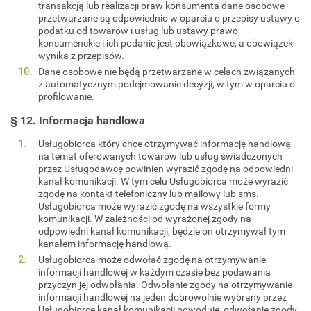
transakcją lub realizacji praw konsumenta dane osobowe
przetwarzane są odpowiednio w oparciu o przepisy ustawy o
podatku od towarów i usług lub ustawy prawo
konsumenckie i ich podanie jest obowiązkowe, a obowiązek
wynika z przepisów.
Dane osobowe nie będą przetwarzane w celach związanych
z automatycznym podejmowanie decyzji, w tym w oparciu o
profilowanie.
§ 12. Informacja handlowa
Usługobiorca który chce otrzymywać informację handlową
na temat oferowanych towarów lub usług świadczonych
przez Usługodawcę powinien wyrazić zgodę na odpowiedni
kanał komunikacji. W tym celu Usługobiorca może wyrazić
zgodę na kontakt telefoniczny lub mailowy lub sms.
Usługobiorca może wyrazić zgodę na wszystkie formy
komunikacji. W zależności od wyrażonej zgody na
odpowiedni kanał komunikacji, będzie on otrzymywał tym
kanałem informację handlową.
Usługobiorca może odwołać zgodę na otrzymywanie
informacji handlowej w każdym czasie bez podawania
przyczyn jej odwołania. Odwołanie zgody na otrzymywanie
informacji handlowej na jeden dobrowolnie wybrany przez
Usługobiorcę kanał komunikacji powoduje, odwołanie zgody