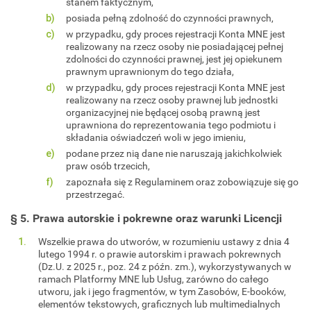
stanem faktycznym,
posiada pełną zdolność do czynności prawnych,
w przypadku, gdy proces rejestracji Konta MNE jest
realizowany na rzecz osoby nie posiadającej pełnej
zdolności do czynności prawnej, jest jej opiekunem
prawnym uprawnionym do tego działa,
w przypadku, gdy proces rejestracji Konta MNE jest
realizowany na rzecz osoby prawnej lub jednostki
organizacyjnej nie będącej osobą prawną jest
uprawniona do reprezentowania tego podmiotu i
składania oświadczeń woli w jego imieniu,
podane przez nią dane nie naruszają jakichkolwiek
praw osób trzecich,
zapoznała się z Regulaminem oraz zobowiązuje się go
przestrzegać.
§ 5. Prawa autorskie i pokrewne oraz warunki Licencji
Wszelkie prawa do utworów, w rozumieniu ustawy z dnia 4
lutego 1994 r. o prawie autorskim i prawach pokrewnych
(Dz.U. z 2025 r., poz. 24 z późn. zm.), wykorzystywanych w
ramach Platformy MNE lub Usług, zarówno do całego
utworu, jak i jego fragmentów, w tym Zasobów, E-booków,
elementów tekstowych, graficznych lub multimedialnych