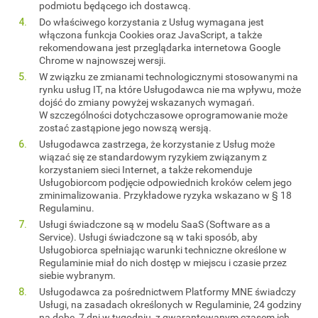
podmiotu będącego ich dostawcą.
Do właściwego korzystania z Usług wymagana jest
włączona funkcja Cookies oraz JavaScript, a także
rekomendowana jest przeglądarka internetowa Google
Chrome w najnowszej wersji.
W związku ze zmianami technologicznymi stosowanymi na
rynku usług IT, na które Usługodawca nie ma wpływu, może
dojść do zmiany powyżej wskazanych wymagań.
W szczególności dotychczasowe oprogramowanie może
zostać zastąpione jego nowszą wersją.
Usługodawca zastrzega, że korzystanie z Usług może
wiązać się ze standardowym ryzykiem związanym z
korzystaniem sieci Internet, a także rekomenduje
Usługobiorcom podjęcie odpowiednich kroków celem jego
zminimalizowania. Przykładowe ryzyka wskazano w § 18
Regulaminu.
Usługi świadczone są w modelu SaaS (Software as a
Service). Usługi świadczone są w taki sposób, aby
Usługobiorca spełniając warunki techniczne określone w
Regulaminie miał do nich dostęp w miejscu i czasie przez
siebie wybranym.
Usługodawca za pośrednictwem Platformy MNE świadczy
Usługi, na zasadach określonych w Regulaminie, 24 godziny
na dobę, 7 dni w tygodniu, z gwarantowanym czasem ich