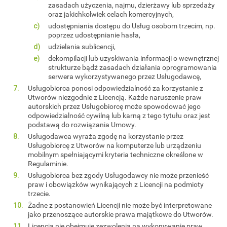
zasadach użyczenia, najmu, dzierżawy lub sprzedaży
oraz jakichkolwiek celach komercyjnych,
udostępniania dostępu do Usług osobom trzecim, np.
poprzez udostępnianie hasła,
udzielania sublicencji,
dekompilacji lub uzyskiwania informacji o wewnętrznej
strukturze bądź zasadach działania oprogramowania
serwera wykorzystywanego przez Usługodawcę,
Usługobiorca ponosi odpowiedzialność za korzystanie z
Utworów niezgodnie z Licencją. Każde naruszenie praw
autorskich przez Usługobiorcę może spowodować jego
odpowiedzialność cywilną lub karną z tego tytułu oraz jest
podstawą do rozwiązania Umowy.
Usługodawca wyraża zgodę na korzystanie przez
Usługobiorcę z Utworów na komputerze lub urządzeniu
mobilnym spełniającymi kryteria techniczne określone w
Regulaminie.
Usługobiorca bez zgody Usługodawcy nie może przenieść
praw i obowiązków wynikających z Licencji na podmioty
trzecie.
Żadne z postanowień Licencji nie może być interpretowane
jako przenoszące autorskie prawa majątkowe do Utworów.
Licencja nie obejmuje zezwolenia na wykonywanie praw