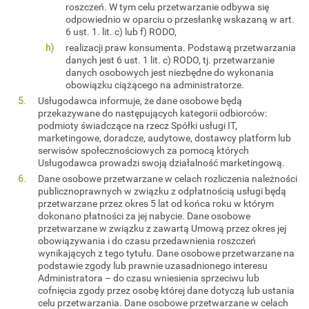
roszczeń. W tym celu przetwarzanie odbywa się
odpowiednio w oparciu o przesłankę wskazaną w art.
6 ust. 1. lit. c) lub f) RODO,
realizacji praw konsumenta. Podstawą przetwarzania
danych jest 6 ust. 1 lit. c) RODO, tj. przetwarzanie
danych osobowych jest niezbędne do wykonania
obowiązku ciążącego na administratorze.
Usługodawca informuje, że dane osobowe będą
przekazywane do następujących kategorii odbiorców:
podmioty świadczące na rzecz Spółki usługi IT,
marketingowe, doradcze, audytowe, dostawcy platform lub
serwisów społecznościowych za pomocą których
Usługodawca prowadzi swoją działalność marketingową.
Dane osobowe przetwarzane w celach rozliczenia należności
publicznoprawnych w związku z odpłatnością usługi będą
przetwarzane przez okres 5 lat od końca roku w którym
dokonano płatności za jej nabycie. Dane osobowe
przetwarzane w związku z zawartą Umową przez okres jej
obowiązywania i do czasu przedawnienia roszczeń
wynikających z tego tytułu. Dane osobowe przetwarzane na
podstawie zgody lub prawnie uzasadnionego interesu
Administratora – do czasu wniesienia sprzeciwu lub
cofnięcia zgody przez osobę której dane dotyczą lub ustania
celu przetwarzania. Dane osobowe przetwarzane w celach