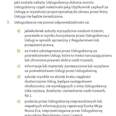
jaki została nabyta, Usługodawca dokona zwrotu
Usługobiorcy część należności jaką Użytkownik zapłacił za
Usługę w wysokości proporcjonalnej do okresu przez który
Usługa nie będzie świadczona.
Usługodawca nie ponosi odpowiedzialności za:
jakiekolwiek szkody wyrządzone osobom trzecim,
powstałe w wyniku korzystania przez Usługobiorcę z
Usługi w sposób sprzeczny z Regulaminem lub
przepisami prawa,
za treści udostępniane przez Usługobiorcę za
pośrednictwem Usługi, które to treści naruszają prawo
lub chronione prawem dobra osób trzecich,
informacje lub materiały zamieszczone lub wysyłane
za pośrednictwem Usługi przez Usługobiorcę,
szkody wynikłe na skutek braku ciągłości
dostarczania Usług, będące następstwem
okoliczności, nie wynikających z winy Usługodawcy
(siła wyższa, działania i zaniechania osób trzecich,
itp.),
podania przez Usługobiorcę nieprawdziwych lub
niepełnych informacji przy rejestracji Konta Moja
Nowa Era, nieprzestrzegania przez Usługobiorcę
warunków Regulaminu oraz Licencji,