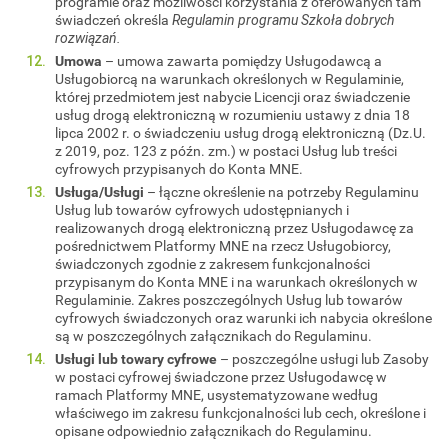
programie oraz możliwości korzystania z oferowanych tam
świadczeń określa
Regulamin programu Szkoła dobrych
rozwiązań.
Umowa
– umowa zawarta pomiędzy Usługodawcą a
Usługobiorcą na warunkach określonych w Regulaminie,
której przedmiotem jest nabycie Licencji oraz świadczenie
usług drogą elektroniczną w rozumieniu ustawy z dnia 18
lipca 2002 r. o świadczeniu usług drogą elektroniczną (Dz.U.
z 2019, poz. 123 z późn. zm.) w postaci Usług lub treści
cyfrowych przypisanych do Konta MNE.
Usługa/Usługi
– łączne określenie na potrzeby Regulaminu
Usług lub towarów cyfrowych udostępnianych i
realizowanych drogą elektroniczną przez Usługodawcę za
pośrednictwem Platformy MNE na rzecz Usługobiorcy,
świadczonych zgodnie z zakresem funkcjonalności
przypisanym do Konta MNE i na warunkach określonych w
Regulaminie. Zakres poszczególnych Usług lub towarów
cyfrowych świadczonych oraz warunki ich nabycia określone
są w poszczególnych załącznikach do Regulaminu.
Usługi lub towary cyfrowe
– poszczególne usługi lub Zasoby
w postaci cyfrowej świadczone przez Usługodawcę w
ramach Platformy MNE, usystematyzowane według
właściwego im zakresu funkcjonalności lub cech, określone i
opisane odpowiednio załącznikach do Regulaminu.