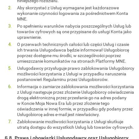
niniejszego rozdziału.
Aby skorzystać z Usług wymagane jest każdorazowe
wykonanie czynności logowania za pośrednictwem Konta
MNE.
Po spełnieniu warunków nabycia poszczególnych Usług lub
towarów cyfrowych są one przypisane do usługi Konta jako
uprawnienie.
O przerwach technicznych całości lub części Usług i czasie
ich trwania Usługodawca będzie informował Usługobiorcę
poprzez dostępne mu środki, w szczególności poprzez
umieszczanie komunikatów na stronach Platformy MNE.
Usługodawcy przysługuje prawo zablokowania Usługobiorcy
możliwości korzystania z Usługi w przypadku naruszenia
postanowień Regulaminu przez Usługobiorców.
Informacja o zamiarze zablokowania możliwości korzystania
z Usługi następuje przez złożenie Usługobiorcy oświadczenia
drogą elektroniczną przez przesłanie go na adres podany
w Koncie Moja Nowa Era lub przez złożenie tego
oświadczenia w innej formie, w przypadku gdy podany przez
Usługobiorcę adres e-mail jest niewłaściwy.
Zablokowanie możliwości korzystania z Usługi skutkuje
utratą dostępu do wszystkich Usług lub towarów cyfrowych.
§ 8. Prawa i obowiązki Usługodawcy oraz Usługobiorcy