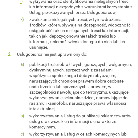
wykrywania oraz identyfikowania nielegalnych treści
lub informacji niezgodnych z warunkami korzystania z
Usług, przekazywanych przez Usługobiorców,
zwalczania nielegalnych treści, w tym wdrażania
środków, które wpływają na dostępność, widoczność i
osiągalność takich nielegalnych treści lub informacji,
takich jak: depozycjonowanie takich treści lub
informacji, uniemożliwienie dostępu do nich lub ich
usunięcie.
Usługobiorca nie jest uprawniony do:
publikacji treści obraźliwych, gorszących, wulgarnych,
dyskryminujących, sprzecznych z zasadami
współżycia społecznego i dobrym obyczajem,
naruszających chronione prawem dobra osobiste
osób trzecich lub sprzecznych z prawem, w
szczególności nawołujące do terroryzmu, ukazujące
wykorzystywanie seksualne dzieci, namawiające do
rasizmu i ksenofobii, naruszające prawa własności
intelektualnej,
wykorzystywania Usług do publikacji reklam towarów i
usług oraz wszelkich informacji o charakterze
komercyjnym,
wykorzystywania Usług w celach komercyjnych lub