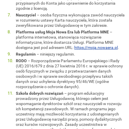
przypisanych do Konta jako uprawnienie do korzystania
zgodnie z licencją.
Nauczyciel
– osoba fizyczna wykonująca zawód nauczyciela
w rozumieniu ustawy Karta nauczyciela, która została
zweryfikowana przez Usługodawcę w tym zakresie.
Platforma usług Moja Nowa Era lub Platforma MNE
–
platforma internetowa, stanowiąca rozwiązanie
informatyczne, które dostarcza Usługi. Platforma MNE
dostępna jest pod adresem URL:
https://moja.nowaera.pl
.
Regulamin
– niniejszy regulamin.
RODO
– Rozporządzenie Parlamentu Europejskiego i Rady
(UE) 2016/679 z dnia 27 kwietnia 2016 r. w sprawie ochrony
osób fizycznych w związku z przetwarzaniem danych
osobowych i w sprawie swobodnego przepływu takich
danych oraz uchylenia dyrektywy 95/46/WE (ogólne
rozporządzenie o ochronie danych).
Szkoła dobrych rozwiązań
– program edukacyjny
prowadzony przez Usługodawcę, którego celem jest
wspomaganie dyrektorów szkół oraz nauczycieli w rozwoju
ich kompetencji zawodowych. W ramach programu jego
uczestnicy mają możliwość korzystania z udostępnianych
przez Usługodawcę narzędzi pracy, pomocy dydaktycznych
oraz kursów rozwojowych. Zasady uczestnictwa w