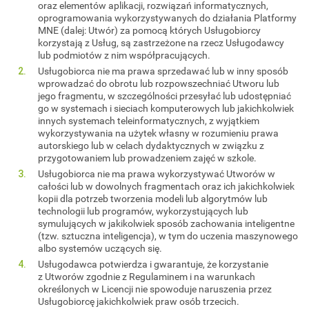
oraz elementów aplikacji, rozwiązań informatycznych,
oprogramowania wykorzystywanych do działania Platformy
MNE (dalej: Utwór) za pomocą których Usługobiorcy
korzystają z Usług, są zastrzeżone na rzecz Usługodawcy
lub podmiotów z nim współpracujących.
Usługobiorca nie ma prawa sprzedawać lub w inny sposób
wprowadzać do obrotu lub rozpowszechniać Utworu lub
jego fragmentu, w szczególności przesyłać lub udostępniać
go w systemach i sieciach komputerowych lub jakichkolwiek
innych systemach teleinformatycznych, z wyjątkiem
wykorzystywania na użytek własny w rozumieniu prawa
autorskiego lub w celach dydaktycznych w związku z
przygotowaniem lub prowadzeniem zajęć w szkole.
Usługobiorca nie ma prawa wykorzystywać Utworów w
całości lub w dowolnych fragmentach oraz ich jakichkolwiek
kopii dla potrzeb tworzenia modeli lub algorytmów lub
technologii lub programów, wykorzystujących lub
symulujących w jakikolwiek sposób zachowania inteligentne
(tzw. sztuczna inteligencja), w tym do uczenia maszynowego
albo systemów uczących się.
Usługodawca potwierdza i gwarantuje, że korzystanie
z Utworów zgodnie z Regulaminem i na warunkach
określonych w Licencji nie spowoduje naruszenia przez
Usługobiorcę jakichkolwiek praw osób trzecich.