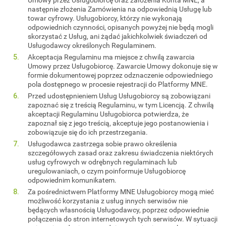
następnie złożenia Zamówienia na odpowiednią Usługę lub
towar cyfrowy. Usługobiorcy, którzy nie wykonają
odpowiednich czynności, opisanych powyżej nie będą mogli
skorzystać z Usług, ani żądać jakichkolwiek świadczeń od
Usługodawcy określonych Regulaminem.
Akceptacja Regulaminu ma miejsce z chwilą zawarcia
Umowy przez Usługobiorcę. Zawarcie Umowy dokonuje się w
formie dokumentowej poprzez odznaczenie odpowiedniego
pola dostępnego w procesie rejestracji do Platformy MNE.
Przed udostępnieniem Usług Usługobiorcy są zobowiązani
zapoznać się z treścią Regulaminu, w tym Licencją. Z chwilą
akceptacji Regulaminu Usługobiorca potwierdza, że
zapoznał się z jego treścią, akceptuje jego postanowienia i
zobowiązuje się do ich przestrzegania.
Usługodawca zastrzega sobie prawo określenia
szczegółowych zasad oraz zakresu świadczenia niektórych
usług cyfrowych w odrębnych regulaminach lub
uregulowaniach, o czym poinformuje Usługobiorcę
odpowiednim komunikatem.
Za pośrednictwem Platformy MNE Usługobiorcy mogą mieć
możliwość korzystania z usług innych serwisów nie
będących własnością Usługodawcy, poprzez odpowiednie
połączenia do stron internetowych tych serwisów. W sytuacji