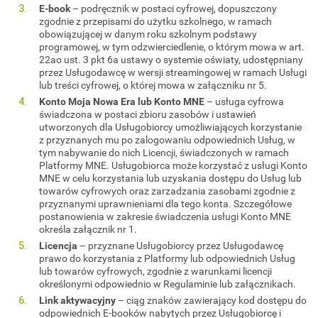
E-book
– podręcznik w postaci cyfrowej, dopuszczony
zgodnie z przepisami do użytku szkolnego, w ramach
obowiązującej w danym roku szkolnym podstawy
programowej, w tym odzwierciedlenie, o którym mowa w art.
22ao ust. 3 pkt 6a ustawy o systemie oświaty, udostępniany
przez Usługodawcę w wersji streamingowej w ramach Usługi
lub treści cyfrowej, o której mowa w załączniku nr 5.
Konto Moja Nowa Era lub Konto MNE
– usługa cyfrowa
świadczona w postaci zbioru zasobów i ustawień
utworzonych dla Usługobiorcy umożliwiających korzystanie
z przyznanych mu po zalogowaniu odpowiednich Usług, w
tym nabywanie do nich Licencji, świadczonych w ramach
Platformy MNE. Usługobiorca może korzystać z usługi Konto
MNE w celu korzystania lub uzyskania dostępu do Usług lub
towarów cyfrowych oraz zarzadzania zasobami zgodnie z
przyznanymi uprawnieniami dla tego konta. Szczegółowe
postanowienia w zakresie świadczenia usługi Konto MNE
określa załącznik nr 1.
Licencja
– przyznane Usługobiorcy przez Usługodawcę
prawo do korzystania z Platformy lub odpowiednich Usług
lub towarów cyfrowych, zgodnie z warunkami licencji
określonymi odpowiednio w Regulaminie lub załącznikach.
Link aktywacyjny
– ciąg znaków zawierający kod dostępu do
odpowiednich E-booków nabytych przez Usługobiorcę i