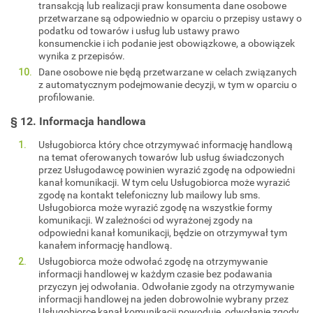
transakcją lub realizacji praw konsumenta dane osobowe
przetwarzane są odpowiednio w oparciu o przepisy ustawy o
podatku od towarów i usług lub ustawy prawo
konsumenckie i ich podanie jest obowiązkowe, a obowiązek
wynika z przepisów.
Dane osobowe nie będą przetwarzane w celach związanych
z automatycznym podejmowanie decyzji, w tym w oparciu o
profilowanie.
§ 12. Informacja handlowa
Usługobiorca który chce otrzymywać informację handlową
na temat oferowanych towarów lub usług świadczonych
przez Usługodawcę powinien wyrazić zgodę na odpowiedni
kanał komunikacji. W tym celu Usługobiorca może wyrazić
zgodę na kontakt telefoniczny lub mailowy lub sms.
Usługobiorca może wyrazić zgodę na wszystkie formy
komunikacji. W zależności od wyrażonej zgody na
odpowiedni kanał komunikacji, będzie on otrzymywał tym
kanałem informację handlową.
Usługobiorca może odwołać zgodę na otrzymywanie
informacji handlowej w każdym czasie bez podawania
przyczyn jej odwołania. Odwołanie zgody na otrzymywanie
informacji handlowej na jeden dobrowolnie wybrany przez
Usługobiorcę kanał komunikacji powoduje, odwołanie zgody