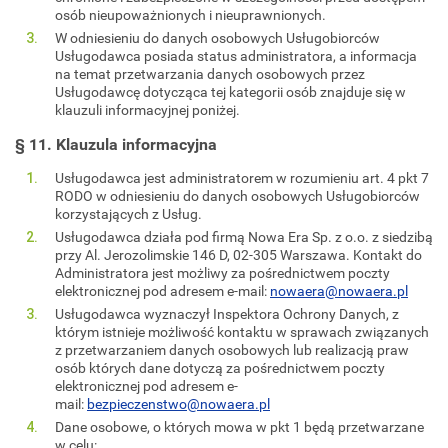
osób nieupoważnionych i nieuprawnionych.
W odniesieniu do danych osobowych Usługobiorców
Usługodawca posiada status administratora, a informacja
na temat przetwarzania danych osobowych przez
Usługodawcę dotycząca tej kategorii osób znajduje się w
klauzuli informacyjnej poniżej.
§ 11. Klauzula informacyjna
Usługodawca jest administratorem w rozumieniu art. 4 pkt 7
RODO w odniesieniu do danych osobowych Usługobiorców
korzystających z Usług.
Usługodawca działa pod firmą Nowa Era Sp. z o.o. z siedzibą
przy Al. Jerozolimskie 146 D, 02-305 Warszawa. Kontakt do
Administratora jest możliwy za pośrednictwem poczty
elektronicznej pod adresem e-mail:
nowaera@nowaera.pl
Usługodawca wyznaczył Inspektora Ochrony Danych, z
którym istnieje możliwość kontaktu w sprawach związanych
z przetwarzaniem danych osobowych lub realizacją praw
osób których dane dotyczą za pośrednictwem poczty
elektronicznej pod adresem e-
mail:
bezpieczenstwo@nowaera.pl
Dane osobowe, o których mowa w pkt 1 będą przetwarzane
w celu: