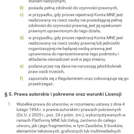
stanem faktycznym,
posiada pełną zdolność do czynności prawnych,
w przypadku, gdy proces rejestracji Konta MNE jest
realizowany na rzecz osoby nie posiadającej pełnej
zdolności do czynności prawnej, jest jej opiekunem
prawnym uprawnionym do tego działa,
w przypadku, gdy proces rejestracji Konta MNE jest
realizowany na rzecz osoby prawnej lub jednostki
organizacyjnej nie będącej osobą prawną jest
uprawniona do reprezentowania tego podmiotu i
składania oświadczeń woli w jego imieniu,
podane przez nią dane nie naruszają jakichkolwiek
praw osób trzecich,
zapoznała się z Regulaminem oraz zobowiązuje się go
przestrzegać.
§ 5. Prawa autorskie i pokrewne oraz warunki Licencji
Wszelkie prawa do utworów, w rozumieniu ustawy z dnia 4
lutego 1994 r. o prawie autorskim i prawach pokrewnych
(Dz.U. z 2025 r., poz. 24 z późn. zm.), wykorzystywanych w
ramach Platformy MNE lub Usług, zarówno do całego
utworu, jak i jego fragmentów, w tym Zasobów, E-booków,
elementów tekstowych, graficznych lub multimedialnych