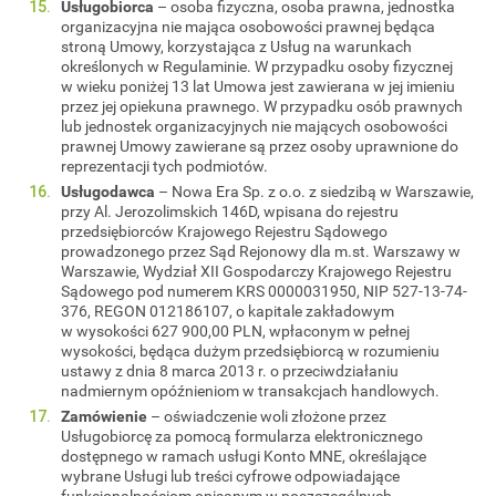
Usługobiorca
– osoba fizyczna, osoba prawna, jednostka
organizacyjna nie mająca osobowości prawnej będąca
stroną Umowy, korzystająca z Usług na warunkach
określonych w Regulaminie. W przypadku osoby fizycznej
w wieku poniżej 13 lat Umowa jest zawierana w jej imieniu
przez jej opiekuna prawnego. W przypadku osób prawnych
lub jednostek organizacyjnych nie mających osobowości
prawnej Umowy zawierane są przez osoby uprawnione do
reprezentacji tych podmiotów.
Usługodawca
– Nowa Era Sp. z o.o. z siedzibą w Warszawie,
przy Al. Jerozolimskich 146D, wpisana do rejestru
przedsiębiorców Krajowego Rejestru Sądowego
prowadzonego przez Sąd Rejonowy dla m.st. Warszawy w
Warszawie, Wydział XII Gospodarczy Krajowego Rejestru
Sądowego pod numerem KRS 0000031950, NIP 527-13-74-
376, REGON 012186107, o kapitale zakładowym
w wysokości 627 900,00 PLN, wpłaconym w pełnej
wysokości, będąca dużym przedsiębiorcą w rozumieniu
ustawy z dnia 8 marca 2013 r. o przeciwdziałaniu
nadmiernym opóźnieniom w transakcjach handlowych.
Zamówienie
– oświadczenie woli złożone przez
Usługobiorcę za pomocą formularza elektronicznego
dostępnego w ramach usługi Konto MNE, określające
wybrane Usługi lub treści cyfrowe odpowiadające
funkcjonalnościom opisanym w poszczególnych