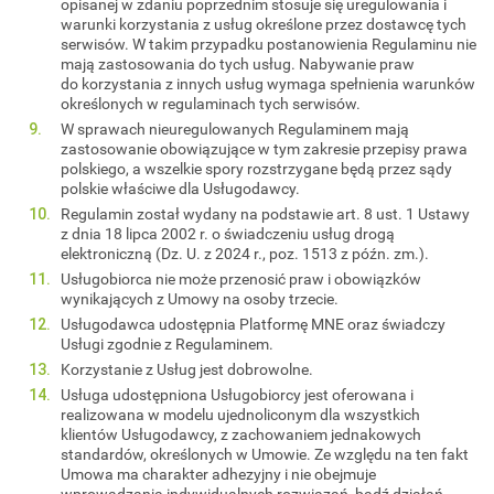
opisanej w zdaniu poprzednim stosuje się uregulowania i
warunki korzystania z usług określone przez dostawcę tych
serwisów. W takim przypadku postanowienia Regulaminu nie
mają zastosowania do tych usług. Nabywanie praw
do korzystania z innych usług wymaga spełnienia warunków
określonych w regulaminach tych serwisów.
W sprawach nieuregulowanych Regulaminem mają
zastosowanie obowiązujące w tym zakresie przepisy prawa
polskiego, a wszelkie spory rozstrzygane będą przez sądy
polskie właściwe dla Usługodawcy.
Regulamin został wydany na podstawie art. 8 ust. 1 Ustawy
z dnia 18 lipca 2002 r. o świadczeniu usług drogą
elektroniczną (Dz. U. z 2024 r., poz. 1513 z późn. zm.).
Usługobiorca nie może przenosić praw i obowiązków
wynikających z Umowy na osoby trzecie.
Usługodawca udostępnia Platformę MNE oraz świadczy
Usługi zgodnie z Regulaminem.
Korzystanie z Usług jest dobrowolne.
Usługa udostępniona Usługobiorcy jest oferowana i
realizowana w modelu ujednoliconym dla wszystkich
klientów Usługodawcy, z zachowaniem jednakowych
standardów, określonych w Umowie. Ze względu na ten fakt
Umowa ma charakter adhezyjny i nie obejmuje
wprowadzania indywidualnych rozwiązań, bądź działań