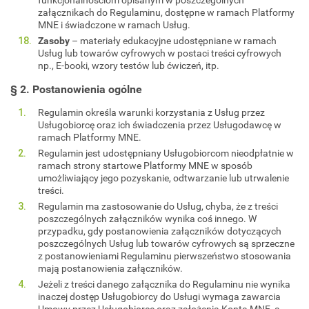
załącznikach do Regulaminu, dostępne w ramach Platformy
MNE i świadczone w ramach Usług.
Zasoby
– materiały edukacyjne udostępniane w ramach
Usług lub towarów cyfrowych w postaci treści cyfrowych
np., E-booki, wzory testów lub ćwiczeń, itp.
§ 2. Postanowienia ogólne
Regulamin określa warunki korzystania z Usług przez
Usługobiorcę oraz ich świadczenia przez Usługodawcę w
ramach Platformy MNE.
Regulamin jest udostępniany Usługobiorcom nieodpłatnie w
ramach strony startowe Platformy MNE w sposób
umożliwiający jego pozyskanie, odtwarzanie lub utrwalenie
treści.
Regulamin ma zastosowanie do Usług, chyba, że z treści
poszczególnych załączników wynika coś innego. W
przypadku, gdy postanowienia załączników dotyczących
poszczególnych Usług lub towarów cyfrowych są sprzeczne
z postanowieniami Regulaminu pierwszeństwo stosowania
mają postanowienia załączników.
Jeżeli z treści danego załącznika do Regulaminu nie wynika
inaczej dostęp Usługobiorcy do Usługi wymaga zawarcia
Umowy przez Usługobiorcę oraz założenia Konta MNE, a