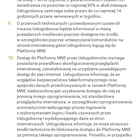
świadczenia na poziomie co najmniej 90% w skali miesiąca.
Usługodawca zastrzega sobie prawo do co najmniej 14
godzinnych przerw serwisowych w tygodniu.
O przerwach technicznych i przewidywanym czasie ich
trwania Usługodawca będzie informował w miarę
posiadanych możliwości poprzez dostępne mu środki,
w szczególności poprzez umieszczanie komunikatów na
stronie internetowej gdzie Usługobiorcy logują się do
Platformy MNE.
Dostęp do Platformy MNE przez Usługobiorców wymaga
posiadania prawidłowo skonfigurowanej przeglądarki
internetowej, zainstalowanej na urządzeniu posiadającym
dostęp do sieci Internet. Usługodawca informuje, że ze
względów bezpieczeństwa teleinformatycznego oraz
spójności danych przechowywanych w ramach Platformy
MNE niedozwolone jest uzyskiwanie dostępu do niej za
pomocą innego oprogramowania, niż standardowa
przeglądarka internetowa, w szczególności oprogramowania
automatycznie realizującego proces logowania
z wykorzystaniem loginu i hasła używanych przez
Usługobiorcę i wydobywającego dane ze stron
internetowych. Usługodawca informuje, że może stosować
środki techniczne do blokowania dostępu do Platformy MNE
za pomocą takiego oprogramowania. Ponadto, w przypadku