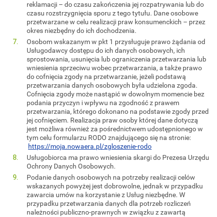
reklamacji – do czasu zakończenia jej rozpatrywania lub do
czasu rozstrzygnięcia sporu z tego tytułu. Dane osobowe
przetwarzane w celu realizacji praw konsumenckich – przez
okres niezbędny do ich dochodzenia.
Osobom wskazanym w pkt 1 przysługuje prawo żądania od
Usługodawcy dostępu do ich danych osobowych, ich
sprostowania, usunięcia lub ograniczenia przetwarzania lub
wniesienia sprzeciwu wobec przetwarzania, a także prawo
do cofnięcia zgody na przetwarzanie, jeżeli podstawą
przetwarzania danych osobowych była udzielona zgoda.
Cofnięcia zgody może nastąpić w dowolnym momencie bez
podania przyczyn i wpływu na zgodność z prawem
przetwarzania, którego dokonano na podstawie zgody przed
jej cofnięciem. Realizacja praw osoby której dane dotyczą
jest możliwa również za pośrednictwem udostępnionego w
tym celu formularzu RODO znajdującego się na stronie:
https://moja.nowaera.pl/zgloszenie-rodo
Usługobiorca ma prawo wniesienia skargi do Prezesa Urzędu
Ochrony Danych Osobowych.
Podanie danych osobowych na potrzeby realizacji celów
wskazanych powyżej jest dobrowolne, jednak w przypadku
zawarcia umów na korzystanie z Usług niezbędne. W
przypadku przetwarzania danych dla potrzeb rozliczeń
należności publiczno-prawnych w związku z zawartą