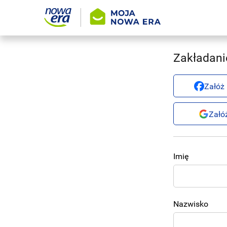
Zakładani
Załóż
Załó
Imię
Nazwisko