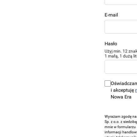
E-mail
Hasło
Użyj min. 12 zna
1 małą, 1 dużą lit
Oświadczam
i akceptuję
Nowa Era
Wyrażam zgodę na 
Sp. z o.o. z siedzi
mnie w formularzu 
informacji handlow