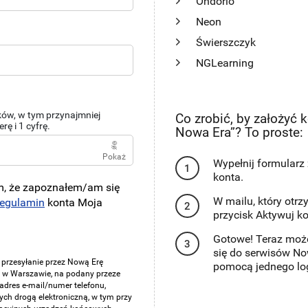
Ondorio
Neon
Świerszczyk
NGLearning
ków, w tym przynajmniej
Co zrobić, by założyć 
erę i 1 cyfrę.
Nowa Era”? To proste:
Pokaż
Wypełnij formularz
konta.
, że zapoznałem/am się
W mailu, który otrzy
regulamin
konta Moja
przycisk Aktywuj ko
Gotowe! Teraz moż
się do serwisów No
przesyłanie przez Nową Erę
pomocą jednego log
bą w Warszawie, na podany przeze
adres e-mail/numer telefonu,
ych drogą elektroniczną, w tym przy