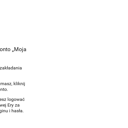
konto „Moja
 zakładania
masz, kliknij
nto.
esz logować
wej Ery za
inu i hasła.