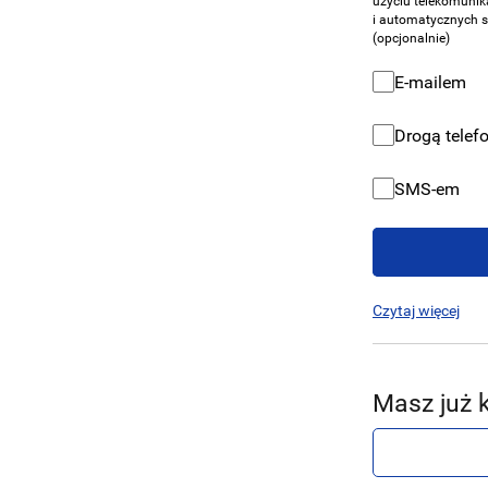
użyciu telekomuni
i automatycznych 
(opcjonalnie)
Zgoda na pr
E-mailem
Zgoda na pr
Drogą telef
Zgoda na pr
SMS-em
Czytaj więcej
Masz już 