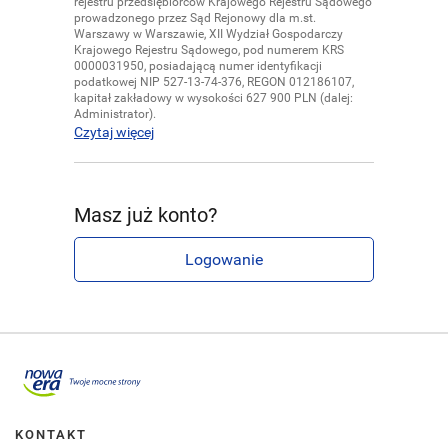
rejestru przedsiębiorców Krajowego Rejestru Sądowego
prowadzonego przez Sąd Rejonowy dla m.st.
Warszawy w Warszawie, XII Wydział Gospodarczy
Krajowego Rejestru Sądowego, pod numerem KRS
0000031950, posiadającą numer identyfikacji
podatkowej NIP 527-13-74-376, REGON 012186107,
kapitał zakładowy w wysokości 627 900 PLN (dalej:
Administrator).
Czytaj więcej
Masz już konto?
Logowanie
Przejdź do portalu nowaera.pl
KONTAKT