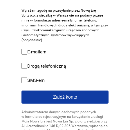
Wyrażam zgodę na przesyłanie przez Nową Erę
Sp. z o.o. z siedzibą w Warszawie, na podany przeze
mnie w formularzu adres e-mail/numer telefonu,
informacji handlowych drogą elektroniczną, w tym przy
użyciu telekomunikacyjnych urządzeń końcowych
i automatycznych systemów wywołujących.
(opcjonalnie)
Zgoda na przesyłanie informacji handlowych E-m
E-mailem
Zgoda na przesyłanie informacji handlowych Drog
Drogą telefoniczną
Zgoda na przesyłanie informacji handlowych SM
SMS-em
Załóż konto
Administratorem danych osobowych podanych
w formularzu rejestracyjnym na korzystanie z usługi
Moja Nowa Era jest Nowa Era Sp. z o.o. z siedzibą przy
Al. Jerozolimskie 146 D, 02-305 Warszawa, wpisaną do