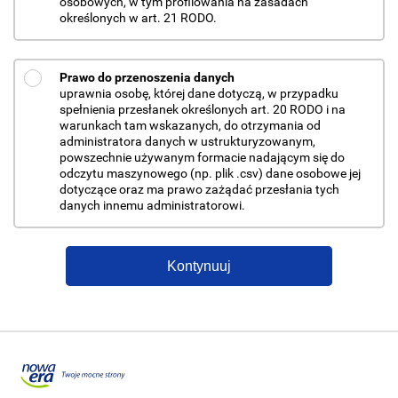
osobowych, w tym profilowania na zasadach
określonych w art. 21 RODO.
Prawo do przenoszenia danych
uprawnia osobę, której dane dotyczą, w przypadku
spełnienia przesłanek określonych art. 20 RODO i na
warunkach tam wskazanych, do otrzymania od
administratora danych w ustrukturyzowanym,
powszechnie używanym formacie nadającym się do
odczytu maszynowego (np. plik .csv) dane osobowe jej
dotyczące oraz ma prawo zażądać przesłania tych
danych innemu administratorowi.
Kontynuuj
Przejdź do portalu nowaera.pl