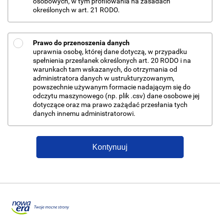
osobowych, w tym profilowania na zasadach
określonych w art. 21 RODO.
Prawo do przenoszenia danych
uprawnia osobę, której dane dotyczą, w przypadku
spełnienia przesłanek określonych art. 20 RODO i na
warunkach tam wskazanych, do otrzymania od
administratora danych w ustrukturyzowanym,
powszechnie używanym formacie nadającym się do
odczytu maszynowego (np. plik .csv) dane osobowe jej
dotyczące oraz ma prawo zażądać przesłania tych
danych innemu administratorowi.
Kontynuuj
Przejdź do portalu nowaera.pl