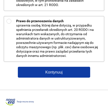
osobowych, w tym profilowania na zasadach
określonych w art. 21 RODO.
Prawo do przenoszenia danych
uprawnia osobę, której dane dotyczą, w przypadku
spełnienia przesłanek określonych art. 20 RODO i na
warunkach tam wskazanych, do otrzymania od
administratora danych w ustrukturyzowanym,
powszechnie używanym formacie nadającym się do
odczytu maszynowego (np. plik .csv) dane osobowe jej
dotyczące oraz ma prawo zażądać przesłania tych
danych innemu administratorowi.
Kontynuuj
Przejdź do portalu nowaera.pl