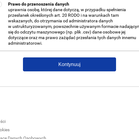
Prawo do przenoszenia danych
uprawnia osobę, której dane dotyczą, w przypadku spełnienia
przesłanek określonych art. 20 RODO i na warunkach tam
wskazanych, do otrzymania od administratora danych
w ustrukturyzowanym, powszechnie używanym formacie nadający
się do odczytu maszynowego (np. plik .csv) dane osobowe jej
dotyczące oraz ma prawo zażądać przesłania tych danych innemu
administratorowi.
Kontynuuj
ści
okies
czące Danych Osobowych