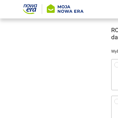
RO
da
Wyb