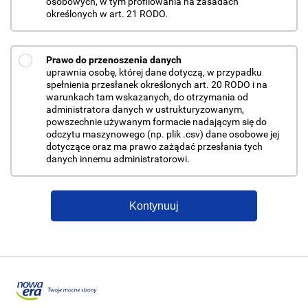
osobowych, w tym profilowania na zasadach
określonych w art. 21 RODO.
Prawo do przenoszenia danych
uprawnia osobę, której dane dotyczą, w przypadku
spełnienia przesłanek określonych art. 20 RODO i na
warunkach tam wskazanych, do otrzymania od
administratora danych w ustrukturyzowanym,
powszechnie używanym formacie nadającym się do
odczytu maszynowego (np. plik .csv) dane osobowe jej
dotyczące oraz ma prawo zażądać przesłania tych
danych innemu administratorowi.
Kontynuuj
Przejdź do portalu nowaera.pl